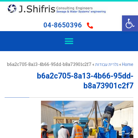
פתח סרגל נגישות
04-8650396
Home
»
גלרית עבודות
»
b6a2c705-8a13-4b66-95dd-b8a73901c2f7
b6a2c705-8a13-4b66-95dd-
b8a73901c2f7