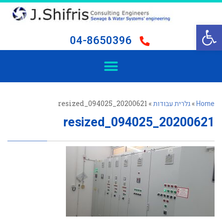
פתח סרגל נגישות
04-8650396
Home
»
גלרית עבודות
»
20200621_094025_resized
20200621_094025_resized