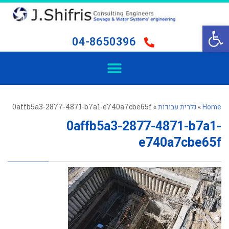
פתח סרגל נגישות
04-8650396
Home
»
גלרית עבודות
»
0affb5a3-2877-4871-b7a1-e740a7cbe65f
0affb5a3-2877-4871-b7a1-
e740a7cbe65f