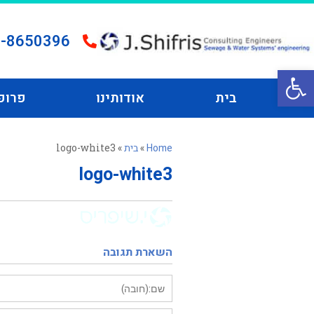
-8650396
פתח סרגל נגישות
בית
אודותינו
פרופ
Home
»
בית
»
logo-white3
logo-white3
השארת תגובה