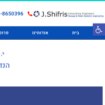
-8650396
פתח סרגל נגישות
בית
אודותינו
פרופ
י.
הנד