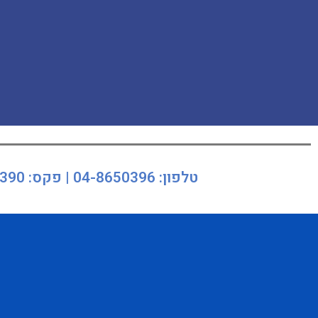
טלפון: 04-8650396 | פקס: 04-8650390 | כתובת: כיאט 6 חיפה ת.ד. 730 | מיקוד: 3100701