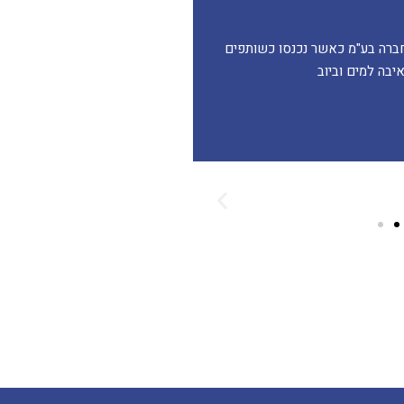
 שיפריס מהנדסים הוקם ע"י מהנדס יוסי שיפריס בשנת 1983. בשנת 2008 הפך המשרד לחברה בע"מ כאשר נכנסו כשותפים
יבה למים וביוב